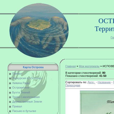
ОСТ
Терри
Гл
Главная
»
Мои материалы
» ИСПОВ
Карта Острова
В категории стихотворений:
80
Причал
Показано стихотворений:
41-50
Экскурсия по Острову
Сортировать по:
Дате
·
Названию
·
Хижина Рады
Переходам
Островитяне
Бухта Знаний
Тропа Самопознания
Дружественные Земли
Привал
Письмо в бутылке