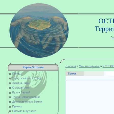
ОСТ
Терри
Гл
Главная
»
Мои материалы
»
ИСПОВЕ
Карта Острова
Грехи
Причал
Экскурсия по Острову
Хижина Рады
Островитяне
Бухта Знаний
Тропа Самопознания
Написа
Дружественные Земли
замоли
Привал
Письмо в бутылке