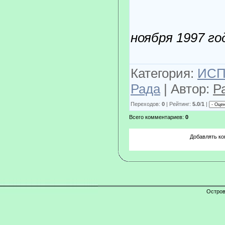
ноября 1997 го
Категория:
ИСП
Рада
| Автор:
Р
Переходов:
0
| Рейтинг:
5.0
/
1
|
Всего комментариев:
0
Добавлять ко
Остров