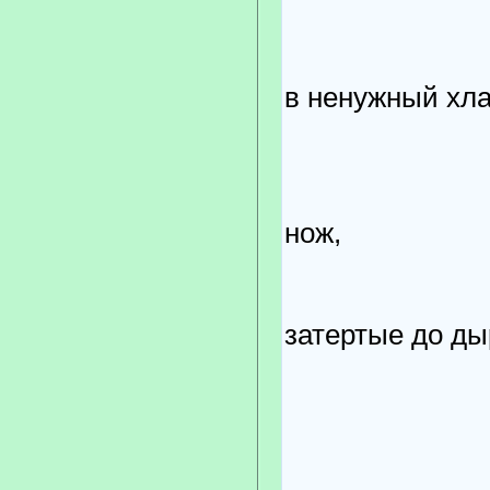
за п
пре
в ненужный хл
за раз
за ве
за то,
нож,
за крас
затертые до ды
...Не х
дожить