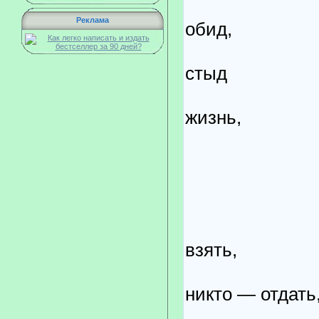
Чтобы 
Реклама
обид,
чтобы 
стыд
за бес
жизнь,
за при
за друз
за пор
за люд
за то,
взять,
никто — отдать
за нена