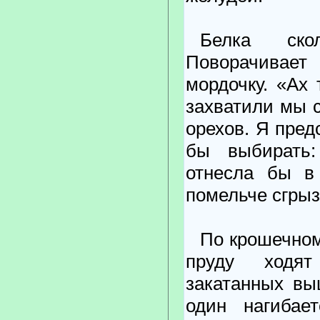
Белка ско
Поворачивае
мордочку. «Ах 
захватили мы с
орехов. Я пред
бы выбирать:
отнесла бы в 
помельче сгрыз
По крошечном
пруду ходя
закатанных вы
один нагибае