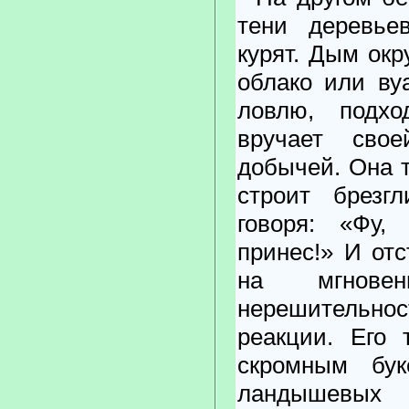
тени деревье
курят. Дым окр
облако или ву
ловлю, подхо
вручает сво
добычей. Она 
строит брезгл
говоря: «Фу,
принес!» И отс
на мгнове
нерешительнос
реакции. Его 
скромным бук
ландышевых