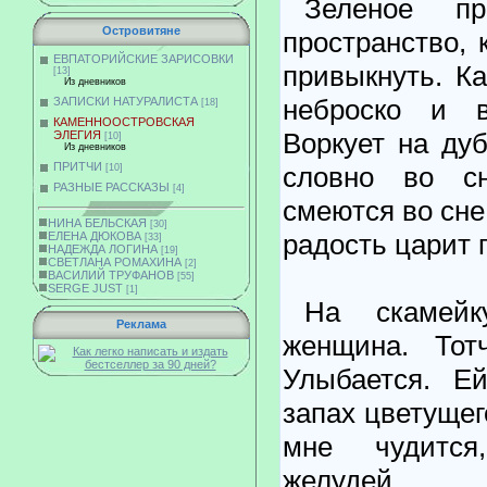
Зеленое пр
Островитяне
пространство, 
ЕВПАТОРИЙСКИЕ ЗАРИСОВКИ
привыкнуть. Ка
[13]
Из дневников
неброско и в
ЗАПИСКИ НАТУРАЛИСТА
[18]
КАМЕННООСТРОВСКАЯ
Воркует на дуб
ЭЛЕГИЯ
[10]
Из дневников
ПРИТЧИ
словно во сн
[10]
РАЗНЫЕ РАССКАЗЫ
[4]
смеются во сне
НИНА БЕЛЬСКАЯ
[30]
радость царит 
ЕЛЕНА ДЮКОВА
[33]
НАДЕЖДА ЛОГИНА
[19]
СВЕТЛАНА РОМАХИНА
[2]
ВАСИЛИЙ ТРУФАНОВ
[55]
SERGE JUST
[1]
На скамейк
Реклама
женщина. Тотч
Улыбается. Е
запах цветущего
мне чудится
желудей.