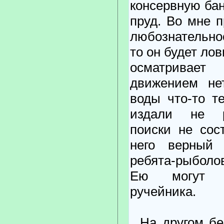
консервную бан
пруд. Во мне 
любознательнос
то он будет ло
осматривает
движением не
воды что-то т
издали не р
поиски не сос
него верный 
ребята-рыболо
Ею могут о
ручейника.
На другом бе