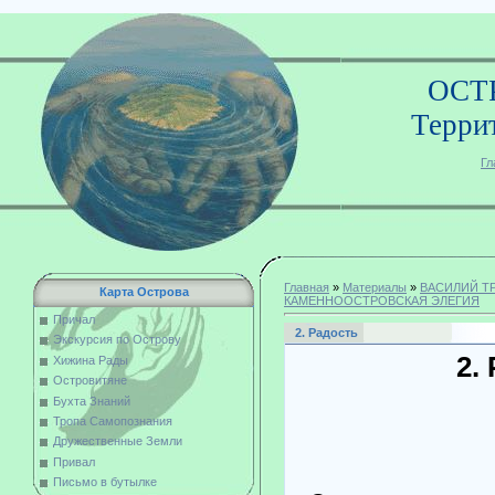
ОСТ
Терри
Гл
Главная
»
Материалы
»
ВАСИЛИЙ Т
Карта Острова
КАМЕННООСТРОВСКАЯ ЭЛЕГИЯ
Причал
2. Радость
Экскурсия по Острову
2.
Хижина Рады
Островитяне
Бухта Знаний
Тропа Самопознания
Дружественные Земли
Привал
Письмо в бутылке