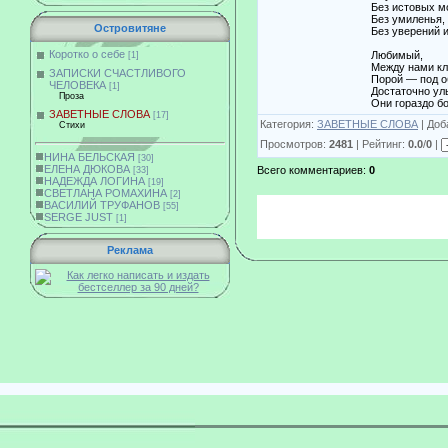
Без истовых моли
Без умиленья,
Островитяне
Без уверений и высок
Коротко о себе
Любимый,
[1]
Между нами клятв н
ЗАПИСКИ СЧАСТЛИВОГО
Порой — под оболочкой 
ЧЕЛОВЕКА
[1]
Достаточно улыбки, же
Проза
Они гораздо больше 
ЗАВЕТНЫЕ СЛОВА
[17]
Категория:
ЗАВЕТНЫЕ СЛОВА
| Доб
Стихи
Просмотров:
2481
| Рейтинг:
0.0
/
0
|
НИНА БЕЛЬСКАЯ
[30]
ЕЛЕНА ДЮКОВА
Всего комментариев:
0
[33]
НАДЕЖДА ЛОГИНА
[19]
СВЕТЛАНА РОМАХИНА
[2]
ВАСИЛИЙ ТРУФАНОВ
[55]
SERGE JUST
[1]
Реклама