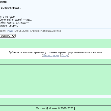
тв,
их фраз...
е надо:
сладкой — яд...
ста, взгляда —
говорят.
авил:
Рада
(29.05.2008) | Автор:
Надежда Логина
Добавлять комментарии могут только зарегистрированные пользователи.
[
Регистрация
|
Вход
]
Остров Доброты © 2001-2026 |