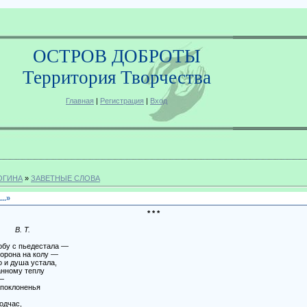
ОСТРОВ ДОБРОТЫ
Территория Творчества
Главная
|
Регистрация
|
Вход
ОГИНА
»
ЗАВЕТНЫЕ СЛОВА
..»
* * *
.
ьедестала —
 на колу —
а устала,
у теплу
—
оненья
ас,