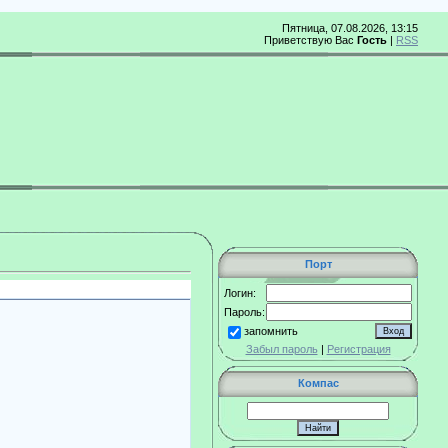
Пятница, 07.08.2026, 13:15
Приветствую Вас
Гость
|
RSS
Порт
Логин:
Пароль:
запомнить
Забыл пароль
|
Регистрация
Компас