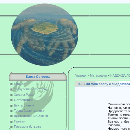
Главная
»
Материалы
»
НАДЕЖДА Л
Карта Острова
«Сними мою особу с пьедестала.
Причал
Экскурсия по Острову
Хижина Рады
В. Т
Островитяне
Сними мою особу с п
Бухта Знаний
На нем я, как ворона
Тропа Самопознания
Продрогло тело и душ
Тоскуя по желанном
Дружественные Земли
Живой любви 
Привал
Без жертв, без покл
Слепого,
Письмо в бутылке
Неуместного подч