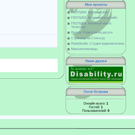
Мои проекты
FB2УШКА. Книжный мир
FB2УШКА. Аудиокниги онлайн
FB2УШКА. Книжный мир в
Телеграм
Boosty. Редкости на досуге
Страница на Стихи.ру
RadaStudio. Студия видеомонтажа
Максиполиновцы
Наши друзья
Гости Острова
Онлайн всего:
1
Гостей:
1
Пользователей:
0