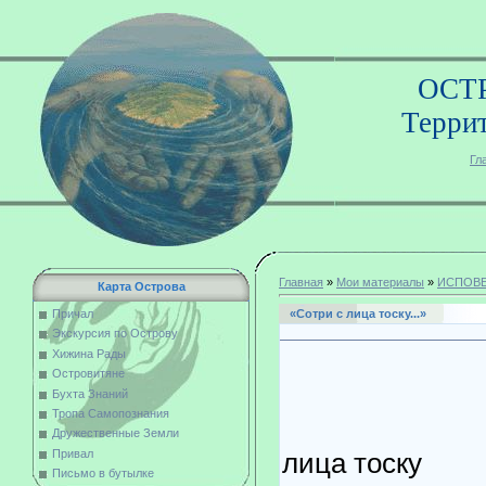
ОСТ
Терри
Гл
Главная
»
Мои материалы
»
ИСПОВЕ
Карта Острова
«Сотри с лица тоску...»
Причал
Экскурсия по Острову
Хижина Рады
Островитяне
Бухта Знаний
Тропа Самопознания
Со
Дружественные Земли
лица тоску
Привал
Письмо в бутылке