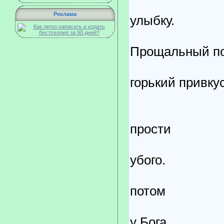
и н
Реклама
улыбку.
Прощальный п
им
горький привкус
Пос
прости
нел
убого.
Про
потом
я п
у Бога.