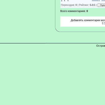
Переходов:
0
| Рейтинг:
5.0
/
1
|
Всего комментариев:
0
Добавлять комментарии мог
[
Р
Остров