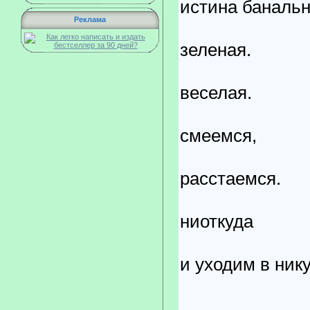
истина банальн
Реклама
Небо с
зеленая.
Жизнь т
веселая.
Мы то
смеемся,
то вст
расстаемся.
Мы пр
ниоткуда
и уходим в нику
Проходи
а