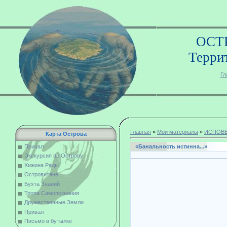
ОСТ
Терри
Гл
Главная
»
Мои материалы
»
ИСПОВЕ
Карта Острова
«Банальность истинна...»
Причал
Экскурсия по Острову
Хижина Рады
Островитяне
Бухта Знаний
Тропа Самопознания
Банальн
Дружественные Земли
Привал
Письмо в бутылке