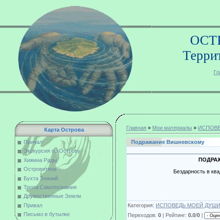
ОСТ
Терри
Гл
Главная
»
Мои материалы
»
ИСПОВЕ
Карта Острова
Подражание Вишневскому
Причал
Экскурсия по Острову
ПОДРА
Хижина Рады
Островитяне
Бездарность в квадрате 
Бухта Знаний
Февраль 200
Тропа Самопознания
Дружественные Земли
Категория:
ИСПОВЕДЬ МОЕЙ ДУШ
Привал
Письмо в бутылке
Переходов:
0
| Рейтинг:
0.0
/
0
|